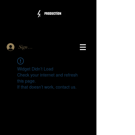
Sign Up
Widget Didn’t Load
Check your internet and refresh
this page.
If that doesn’t work, contact us.